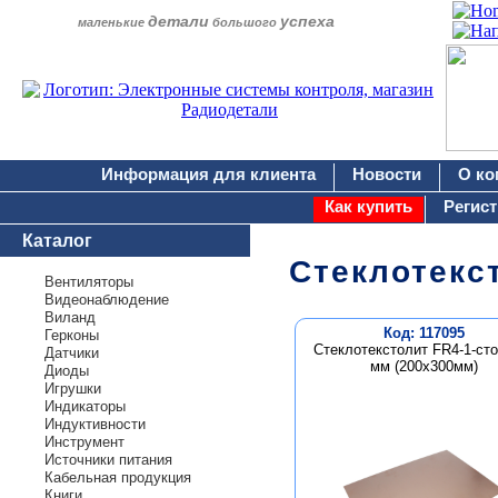
детали
успеха
маленькие
большого
Информация для клиента
Новости
О ко
Как купить
Регис
Каталог
Стеклотекс
Вентиляторы
Видеонаблюдение
Виланд
Код: 117095
Герконы
Стеклотекстолит FR4-1-сто
Датчики
мм (200х300мм)
Диоды
Игрушки
Индикаторы
Индуктивности
Инструмент
Источники питания
Кабельная продукция
Книги