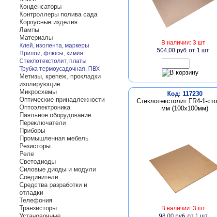
Конденсаторы
Контроллеры полива сада
Корпусные изделия
Лампы
Материалы
В наличии: 3 шт
Клей, изолента, маркеры
504,00 руб.
от 1 шт
Припои, флюсы, химия
Стеклотекстолит, платы
Трубка термоусадочная, ПВХ
Метизы, крепеж, прокладки
изолирующие
Микросхемы
Код: 117230
Оптические принадлежности
Стеклотекстолит FR4-1-сто
Оптоэлектроника
мм (100х100мм)
Паяльное оборудование
Переключатели
Приборы
Промышленная мебель
Резисторы
Реле
Светодиоды
Силовые диоды и модули
Соединители
Средства разработки и
отладки
Телефония
Транзисторы
В наличии: 3 шт
Установочные
98,00 руб.
от 1 шт