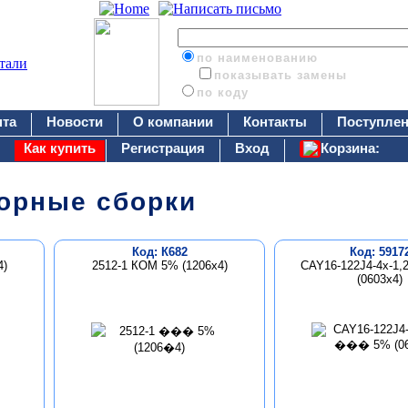
по наименованию
показывать замены
по коду
нта
Новости
О компании
Контакты
Поступлен
Как купить
Регистрация
Вход
Корзина:
орные сборки
Код: К682
Код: 5917
4)
2512-1 КОМ 5% (1206х4)
CAY16-122J4-4x-1
(0603x4)