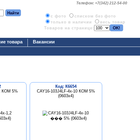
Телефон: +7(342) 212-54-00
c фото
списком без фото
только в наличии
весь товар
Товаров на странице:
ие товара
Вакансии
2
Код: К6654
,2 КОМ 5%
CAY16-103J4LF-4x-10 КОМ 5%
(0603x4)