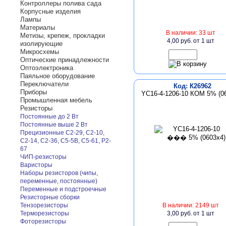
Контроллеры полива сада
Корпусные изделия
Лампы
Материалы
В наличии: 33 шт
Метизы, крепеж, прокладки
4,00 руб.
от 1 шт
изолирующие
Микросхемы
Оптические принадлежности
Оптоэлектроника
Паяльное оборудование
Переключатели
Код: К26962
Приборы
YC16-4-1206-10 КОМ 5% (0
Промышленная мебель
Резисторы
Постоянные до 2 Вт
Постоянные выше 2 Вт
Прецизионные С2-29, С2-10,
С2-14, С2-36, С5-5В, С5-61, Р2-
67
ЧИП-резисторы
Варисторы
Наборы резисторов (чипы,
переменные, постоянные)
Переменные и подстроечные
Резисторные сборки
Тензорезисторы
В наличии: 2149 шт
Терморезисторы
3,00 руб.
от 1 шт
Фоторезисторы