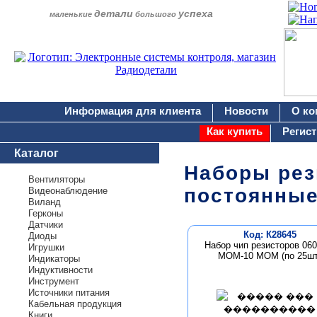
детали
успеха
маленькие
большого
Информация для клиента
Новости
О ко
Как купить
Регис
Каталог
Наборы рез
Вентиляторы
постоянные
Видеонаблюдение
Виланд
Герконы
Датчики
Код: К28645
Диоды
Набор чип резисторов 0603
Игрушки
МОМ-10 МОМ (по 25шт
Индикаторы
Индуктивности
Инструмент
Источники питания
Кабельная продукция
Книги