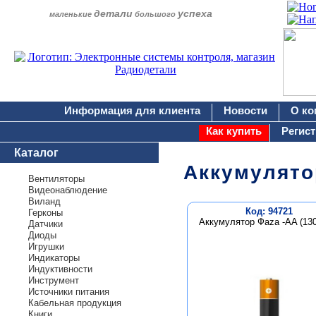
детали
успеха
маленькие
большого
Информация для клиента
Новости
О ко
Как купить
Регис
Каталог
Аккумулято
Вентиляторы
Видеонаблюдение
Виланд
Код: 94721
Герконы
Аккумулятор Фаzа -AA (130
Датчики
Диоды
Игрушки
Индикаторы
Индуктивности
Инструмент
Источники питания
Кабельная продукция
Книги