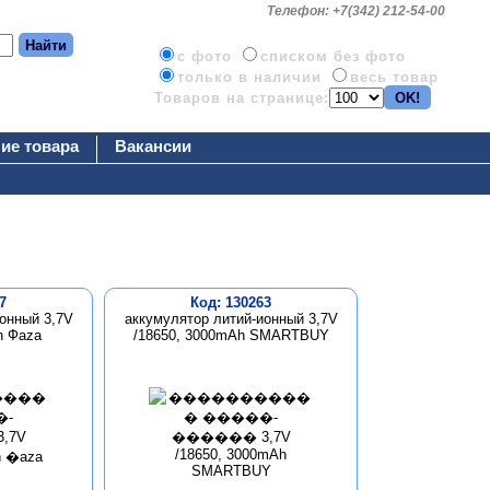
Телефон: +7(342) 212-54-00
c фото
списком без фото
только в наличии
весь товар
Товаров на странице:
ие товара
Вакансии
7
Код: 130263
онный 3,7V
аккумулятор литий-ионный 3,7V
h Фaza
/18650, 3000mAh SMARTBUY