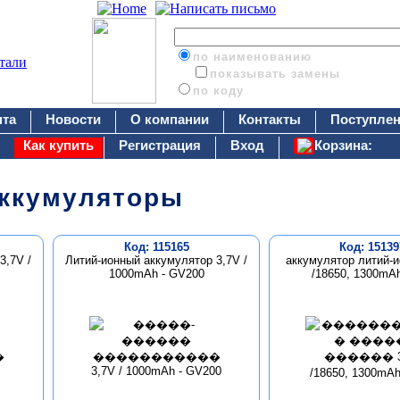
по наименованию
показывать замены
по коду
нта
Новости
О компании
Контакты
Поступлен
Как купить
Регистрация
Вход
Корзина:
ккумуляторы
Код: 115165
Код: 15139
3,7V /
Литий-ионный аккумулятор 3,7V /
аккумулятор литий-и
1000mAh - GV200
/18650, 1300mA