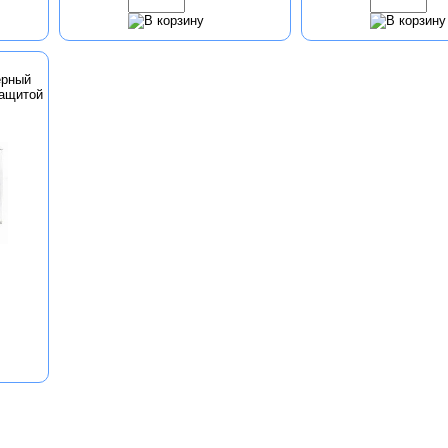
ерный
защитой