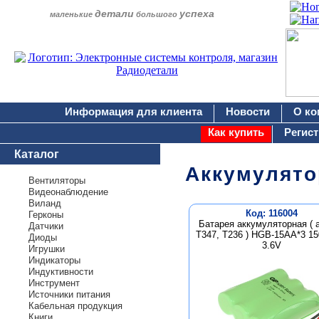
детали
успеха
маленькие
большого
Информация для клиента
Новости
О ко
Как купить
Регис
Каталог
Аккумулято
Вентиляторы
Видеонаблюдение
Виланд
Код: 116004
Герконы
Батарея аккумуляторная ( 
Датчики
T347, T236 ) HGB-15AA*3 1
Диоды
3.6V
Игрушки
Индикаторы
Индуктивности
Инструмент
Источники питания
Кабельная продукция
Книги