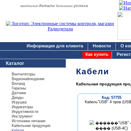
детали
успеха
маленькие
большого
Информация для клиента
Новости
О ко
Как купить
Регис
Каталог
Кабели
Вентиляторы
Видеонаблюдение
Виланд
Кабельная продукция прод
Герконы
Датчики
Диоды
Код: 57755
Кабель"USB" 4 пров (USB
Игрушки
Индикаторы
Индуктивности
Инструмент
Источники питания
Кабельная продукция
Кабели