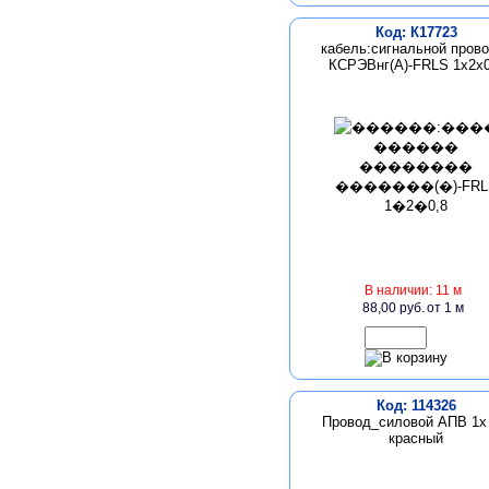
Код: К17723
кабель:сигнальной пров
КСРЭВнг(А)-FRLS 1х2х0
В наличии: 11 м
88,00 руб.
от 1 м
Код: 114326
Провод_силовой АПВ 1х 
красный