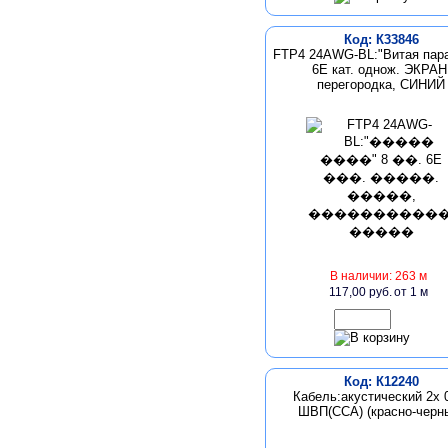
Код: К33846
FTP4 24AWG-BL:"Витая пара
6E кат. однож. ЭКРАН
перегородка, СИНИЙ
В наличии: 263 м
117,00 руб.
от 1 м
Код: К12240
Кабель:акустический 2х 
ШВП(CCA) (красно-черн