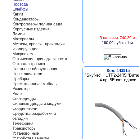
Провода
Шлейфы
Книги
Конденсаторы
Контроллеры полива сада
Корпусные изделия
Лампы
В наличии: 740,30 м
Материалы
180,00 руб.
от 1 м
Метизы, крепеж, прокладки
изолирующие
Микросхемы
Оптические принадлежности
Оптоэлектроника
Паяльное оборудование
Код: 143915
Переключатели
"SkyNet" " UTP2-24R5:"Вита
Приборы
4 пр. 5Е кат. однож.
Промышленная мебель
Резисторы
Реле
Светодиоды
Силовые диоды и модули
Соединители
Средства разработки и
отладки
Телефония
Транзисторы
Установочные
Устройства защиты